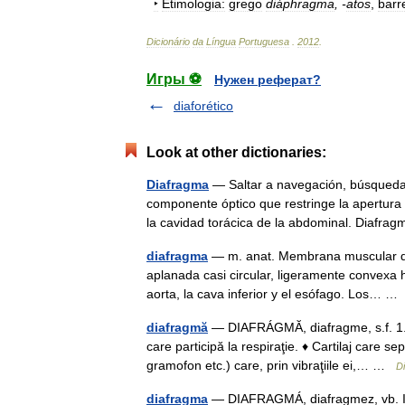
‣
Etimologia:
grego
diáphragma
, -
atos
,
barr
Dicionário
da
Língua
Portuguesa
.
2012
.
Игры ⚽
Нужен реферат?
diaforético
Look at other dictionaries:
Diafragma
— Saltar a navegación, búsqueda E
componente óptico que restringe la apertura
la cavidad torácica de la abdominal. Diaf
diafragma
— m. anat. Membrana muscular que
aplanada casi circular, ligeramente convexa h
aorta, la cava inferior y el esófago. Los… 
diafragmă
— DIAFRÁGMĂ, diafragme, s.f. 1.
care participă la respiraţie. ♦ Cartilaj care s
gramofon etc.) care, prin vibraţiile ei,… …
D
diafragma
— DIAFRAGMÁ, diafragmez, vb. I. tr