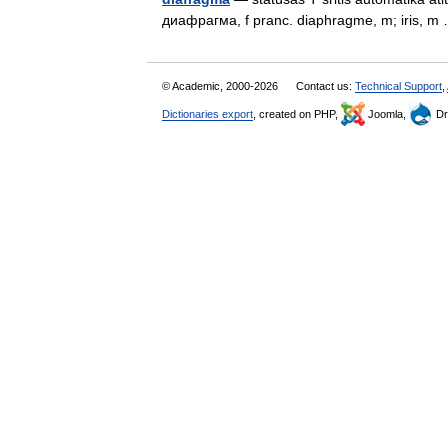
диафрагма, f pranc. diaphragme, m; iris,
© Academic, 2000-2026
Contact us:
Technical Support
,
Dictionaries export
, created on PHP,
Joomla,
Dr