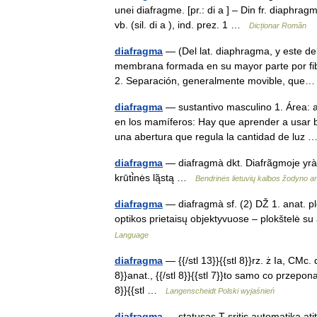
unei diafragme. [pr.: di a ] – Din fr. diaphr
vb. (sil. di a ), ind. prez. 1 …
Dicționar Român
diafragma
— (Del lat. diaphragma, y este del
membrana formada en su mayor parte por fibr
2. Separación, generalmente movible, qu
diafragma
— sustantivo masculino 1. Área: 
en los mamíferos: Hay que aprender a usar bi
una abertura que regula la cantidad de luz
diafragma
— diafragmà dkt. Diafrãgmoje yrà silp
krūti̇̀nės lą̃stą …
Bendrinės lietuvių kalbos žodyno a
diafragma
— diafragmà sf. (2) DŽ 1. anat. plė
optikos prietaisų objektyvuose – plokštelė s
Language
diafragma
— {{/stl 13}}{{stl 8}}rz. ż Ia, CMc. d
8}}anat., {{/stl 8}}{{stl 7}}to samo co przepona. {{
8}}{{stl …
Langenscheidt Polski wyjaśnień
diafragma
— statusas T sritis automatika ati