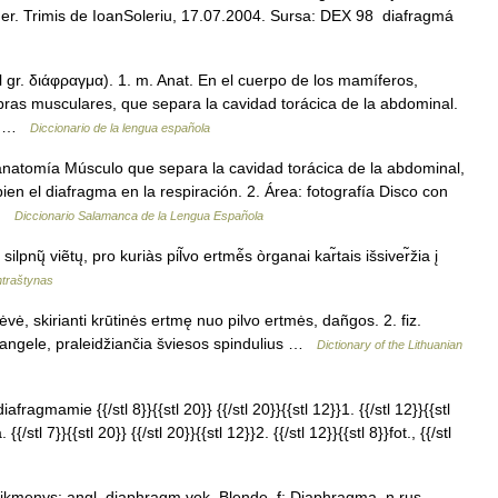
agmer. Trimis de IoanSoleriu, 17.07.2004. Sursa: DEX 98 diafragmá
 gr. διάφραγμα). 1. m. Anat. En el cuerpo de los mamíferos,
as musculares, que separa la cavidad torácica de la abdominal.
e… …
Diccionario de la lengua española
anatomía Músculo que separa la cavidad torácica de la abdominal,
en el diafragma en la respiración. 2. Área: fotografía Disco con
 …
Diccionario Salamanca de la Lengua Española
nų̃ viẽtų, pro kuriàs pil̃vo ertmė̃s òrganai kar̃tais išsiver̃žia į
ntraštynas
vė, skirianti krūtinės ertmę nuo pilvo ertmės, dañgos. 2. fiz.
u angele, praleidžiančia šviesos spindulius …
Dictionary of the Lithuanian
iafragmamie {{/stl 8}}{{stl 20}} {{/stl 20}}{{stl 12}}1. {{/stl 12}}{{stl
/stl 7}}{{stl 20}} {{/stl 20}}{{stl 12}}2. {{/stl 12}}{{stl 8}}fot., {{/stl
tikmenys: angl. diaphragm vok. Blende, f; Diaphragma, n rus.