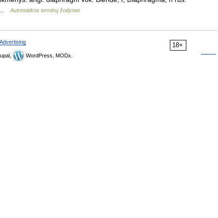
 m …
Automatikos terminų žodynas
Advertising
18+
upal,
WordPress, MODx.