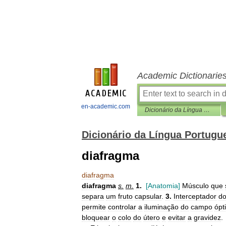
Academic Dictionarie
en-academic.com
Dicionário da Língua Portuguesa
Dicionário da Língua Portugu
diafragma
diafragma
diafragma
s
.
m
.
1
.
[
Anatomia
]
Músculo
que
separa
um
fruto
capsular
.
3
.
Interceptador
d
permite
controlar
a
iluminação
do
campo
ópt
bloquear
o
colo
do
útero
e
evitar
a
gravidez
.