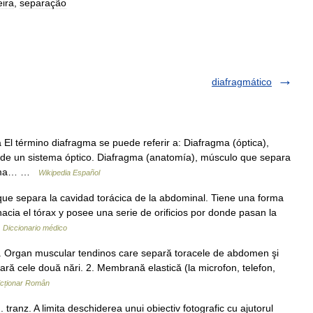
eira
,
separação
diafragmático
l término diafragma se puede referir a: Diafragma (óptica),
 de un sistema óptico. Diafragma (anatomía), músculo que separa
ragma… …
Wikipedia Español
 separa la cavidad torácica de la abdominal. Tiene una forma
acia el tórax y posee una serie de orificios por donde pasan la
…
Diccionario médico
 Organ muscular tendinos care separă toracele de abdomen şi
epară cele două nări. 2. Membrană elastică (la microfon, telefon,
icționar Român
anz. A limita deschiderea unui obiectiv fotografic cu ajutorul