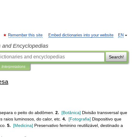
Remember this site
Embed dictionaries into your website
EN
s and Encyclopedias
Search!
Interpretations
esa
separa
o
peito
do
abdômen
.
2
.
[
Botânica
]
Divisão
transversal
que
os
raios
luminosos
,
do
calor
,
etc
.
4
.
[
Fotografia
]
Dispositivo
que
ico
.
5
.
[
Medicina
]
Preservativo
feminino
reutilizável
,
destinado
a